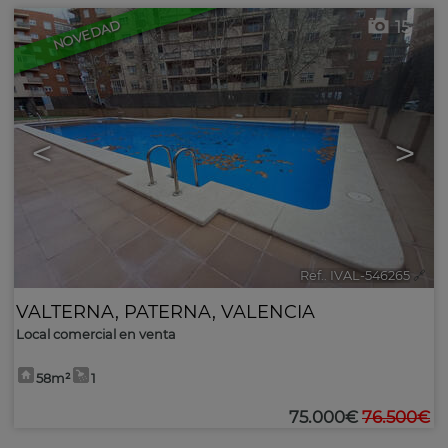
15
NOVEDAD
<
>
Ref.. IVAL-546265
🔗
VALTERNA
,
PATERNA
,
VALENCIA
Local comercial en venta
58m²
1
75.000€
76.500€