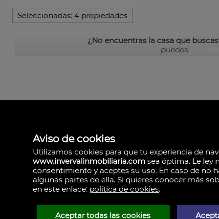
Seleccionadas:
4 propiedades
¿No encuentras la casa que buscas
puedes
suscribi
Aviso de cookies
Inverval Inmobiliar
la bañeza 20
Utilizamos cookies para que tu experiencia de na
46185 Pobla de Vall
www.invervalinmobiliaria.com
sea óptima. Le ley 
España
consentimiento y aceptes su uso. En caso de no ha
+34.657.456.024
algunas partes de ella. Si quieres conocer más sob
en este enlace:
política de cookies
.
Aviso Legal
Política de privaci
Aceptar todas las cookies
Acepta