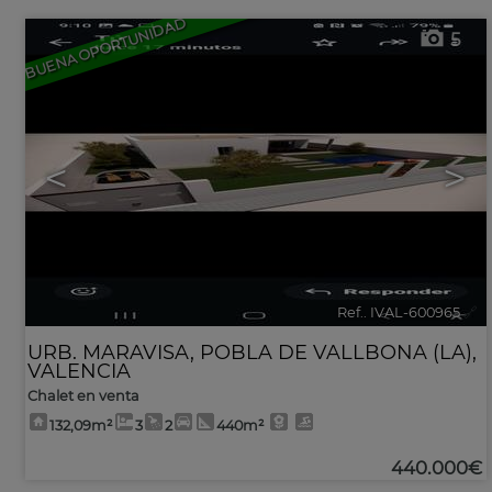
BUENA OPORTUNIDAD
5
<
>
Ref.. IVAL-600965
🔗
URB. MARAVISA
,
POBLA DE VALLBONA (LA)
,
VALENCIA
Chalet en venta
132,09m²
3
2
440m²
440.000€