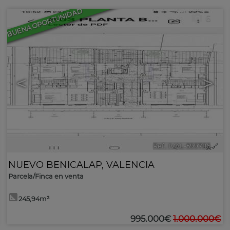
BUENA OPORTUNIDAD
6
<
>
Ref.. IVAL-599786
🔗
NUEVO BENICALAP
,
VALENCIA
Parcela/Finca en venta
245,94m²
995.000€
1.000.000€