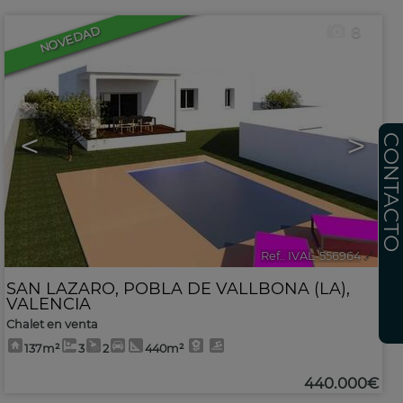
8
NOVEDAD
<
>
CONTACT
Ref.. IVAL-556964
🔗
SAN LAZARO
,
POBLA DE VALLBONA (LA)
,
VALENCIA
Chalet en venta
137m²
3
2
440m²
440.000€