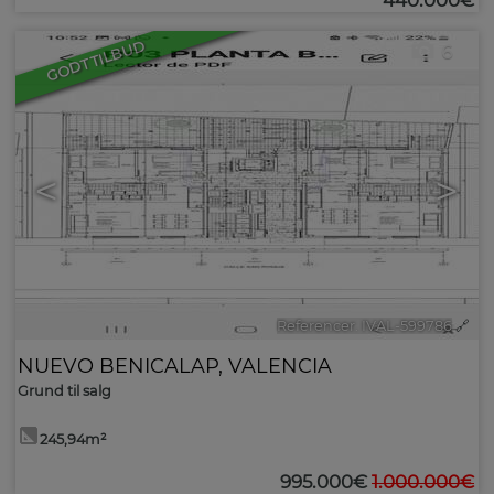
440.000€
GODT TILBUD
6
<
>
Referencer. IVAL-599786
🔗
NUEVO BENICALAP
,
VALENCIA
Grund til salg
245,94m²
995.000€
1.000.000€