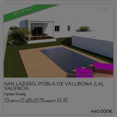
NETOP IND
8
<
>
Referencer. IVAL-556964
🔗
SAN LAZARO
,
POBLA DE VALLBONA (LA)
,
VALENCIA
Hytter til salg
137m²
3
2
440m²
440.000€