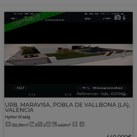
GODT TILBUD
5
<
>
Referencer. IVAL-600965
🔗
URB. MARAVISA
,
POBLA DE VALLBONA (LA)
,
VALENCIA
Hytter til salg
132,09m²
3
2
440m²