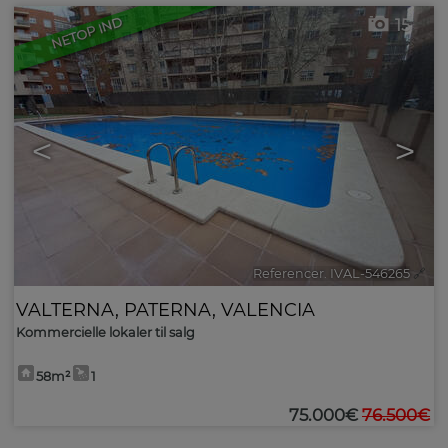
NETOP IND
15
<
>
Referencer. IVAL-546265
🔗
VALTERNA
,
PATERNA
,
VALENCIA
Kommercielle lokaler til salg
58m²
1
75.000€
76.500€