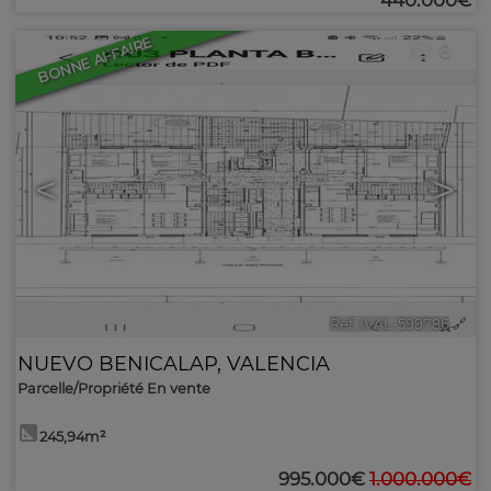
440.000€
BONNE AFFAIRE
6
<
>
Ref. IVAL-599786
🔗
NUEVO BENICALAP
,
VALENCIA
Parcelle/Propriété En vente
245,94m²
995.000€
1.000.000€