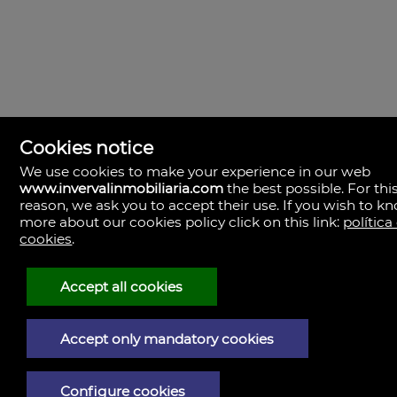
Immobilien- Suche
Cookies notice
We use cookies to make your experience in our web
www.invervalinmobiliaria.com
the best possible. For thi
reason, we ask you to accept their use. If you wish to k
Inverval Inmobiliaria
la bañeza 20
more about our cookies policy click on this link:
política
46185 Pobla de Vallbona (la), Valencia
cookies
.
Spanien
+34.657.456.024
Accept all cookies
Impressum
Accept only mandatory cookies
Datenschutzerklärung
Cookie-Richtlinie
Configure cookies