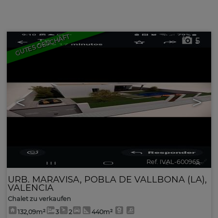
Immobilien- Suche
GUTES GESCHÄFT
5
<
>
Ref. IVAL-600965
🔗
URB. MARAVISA
,
POBLA DE VALLBONA (LA)
,
VALENCIA
Chalet zu verkaufen
132,09m²
3
2
440m²