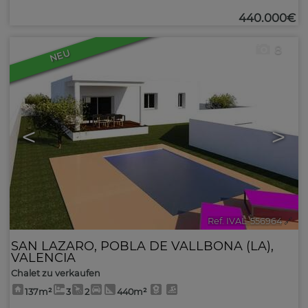
440.000€
8
NEU
<
>
Ref. IVAL-556964
🔗
SAN LAZARO
,
POBLA DE VALLBONA (LA)
,
VALENCIA
Chalet zu verkaufen
137m²
3
2
440m²