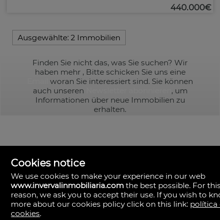
440.000€
Ausgewählte:
2 Immobilien
Finden Sie nicht das, was Sie suchen? Wir
haben mehr
, Bitte schicken Sie uns eine
Email
woran Sie interessiert sind. Sie können
auch unseren
Newsletter abonnieren
, um
Informationen über neue Immobilien zu
erhalten.
Cookies notice
We use cookies to make your experience in our web
www.invervalinmobiliaria.com
the best possible. For thi
reason, we ask you to accept their use. If you wish to k
Inverval Inmobiliaria
la bañeza 20
more about our cookies policy click on this link:
política
46185 Pobla de Vallbona (la), Valencia
cookies
.
Spanien