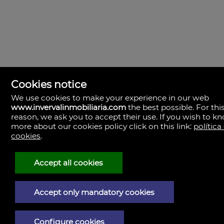
搜索 房产
Cookies notice
We use cookies to make your experience in our web
www.invervalinmobiliaria.com
the best possible. For thi
reason, we ask you to accept their use. If you wish to k
Inverval Inmobiliaria
la bañeza 20
more about our cookies policy click on this link:
política
46185 Pobla de Vallbona (la), Valencia
cookies
.
哥伦比亚
+34.657.456.024
Accept all cookies
法律声明
Accept only mandatory cookies
隐私政策
Cookies政策
Configure cookies