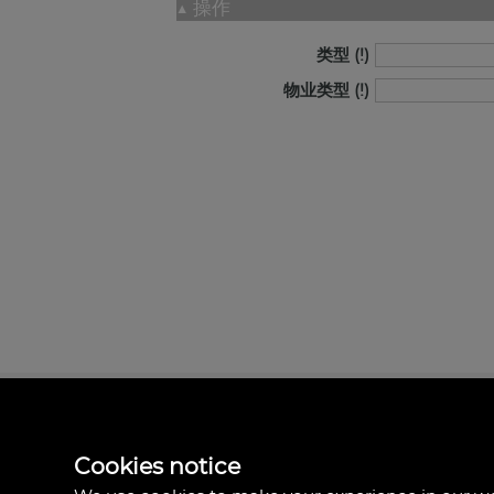
▲
操作
类型
物业类型
Inverval Inmobiliar
la bañeza 20
46185 Pobla de Vall
Cookies notice
哥伦比亚